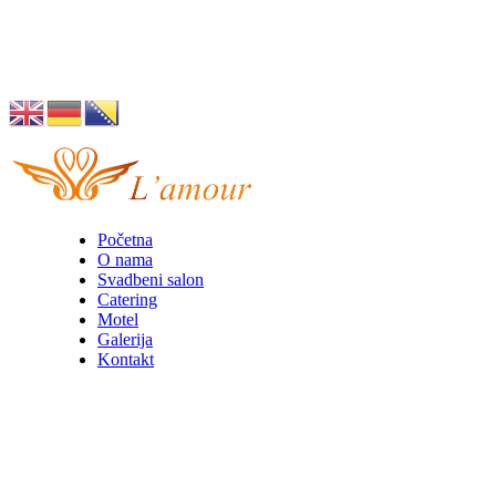
Husino 42, Tuzla
info@lamour.ba
Početna
O nama
Svadbeni salon
Catering
Motel
Galerija
Kontakt