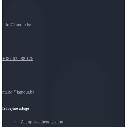
info@lamour.ba
+387 63 288 176
mario@lamour.ba
Izdvojene usluge
Zakup svadbenog salon