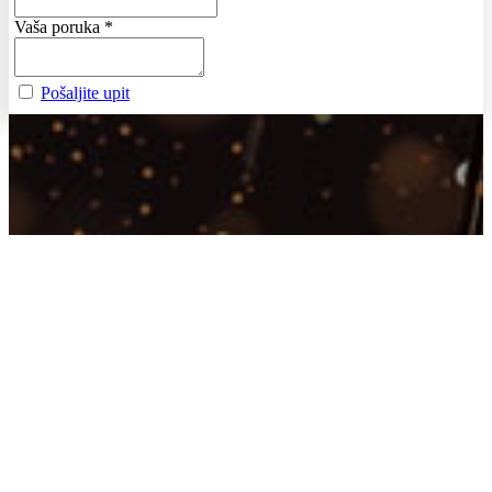
Vaša poruka
*
Pošaljite upit