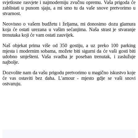
svjetlosne rasvjete i najmoderniju zvučnu opremu. Vaša prigoda će
zablistati u punom sjaju, a mi smo tu da vaše snove pretvorimo u
stvarnost.
Neovisno o vašem budžetu i željama, mi donosimo dozu glamura
koja će ostati urezana u vašim sećanjima. Naša strast je stvaranje
trenutaka koji će vam ostati zauvijek.
Naš objekat prima više od 350 gostiju, a uz preko 100 parking
mjesta i modernim sobama, možete biti sigurni da će vaši gosti biti
udobno smješteni. Vaša svadba je poseban trenutak, i zaslužuje
najbolje.
Dozvolite nam da vašu prigodu pretvorimo u magično iskustvo koje
će vas ostaviti bez daha. L'amour - mjesto gdje se vaši snovi
ostvaruju.