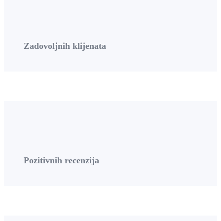
Zadovoljnih klijenata
Pozitivnih recenzija