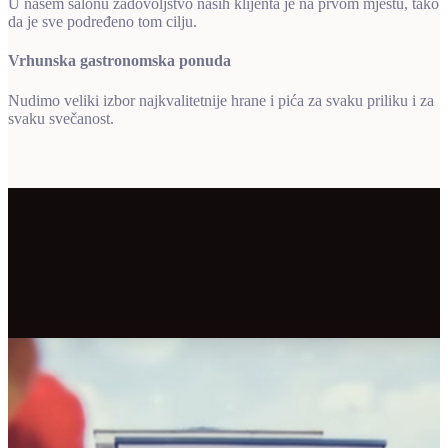
U našem salonu zadovoljstvo naših klijenta je na prvom mjestu, tako
da je sve podređeno tom cilju.
Vrhunska gastronomska ponuda
Nudimo veliki izbor najkvalitetnije hrane i pića za svaku priliku i za
svaku svečanost.