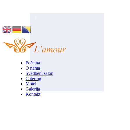
Husino 42, Tuzla
info@lamour.ba
Početna
O nama
Svadbeni salon
Catering
Motel
Galerija
Kontakt