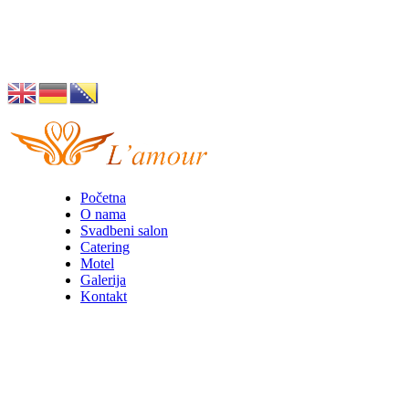
Husino 42, Tuzla
info@lamour.ba
Početna
O nama
Svadbeni salon
Catering
Motel
Galerija
Kontakt