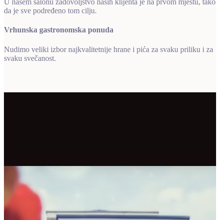
U našem salonu zadovoljstvo naših klijenta je na prvom mjestu, tako
da je sve podređeno tom cilju.
Vrhunska gastronomska ponuda
Nudimo veliki izbor najkvalitetnije hrane i pića za svaku priliku i za
svaku svečanost.