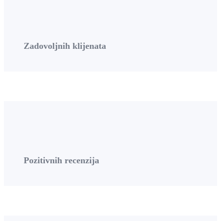
Zadovoljnih klijenata
Pozitivnih recenzija