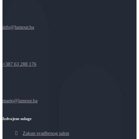
info@lamour.ba
+387 63 288 176
mario@lamour.ba
Izdvojene usluge
Zakup svadbenog salon