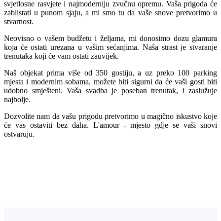
svjetlosne rasvjete i najmoderniju zvučnu opremu. Vaša prigoda će
zablistati u punom sjaju, a mi smo tu da vaše snove pretvorimo u
stvarnost.
Neovisno o vašem budžetu i željama, mi donosimo dozu glamura
koja će ostati urezana u vašim sećanjima. Naša strast je stvaranje
trenutaka koji će vam ostati zauvijek.
Naš objekat prima više od 350 gostiju, a uz preko 100 parking
mjesta i modernim sobama, možete biti sigurni da će vaši gosti biti
udobno smješteni. Vaša svadba je poseban trenutak, i zaslužuje
najbolje.
Dozvolite nam da vašu prigodu pretvorimo u magično iskustvo koje
će vas ostaviti bez daha. L'amour - mjesto gdje se vaši snovi
ostvaruju.