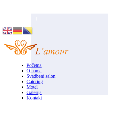
Husino 42, Tuzla
info@lamour.ba
Početna
O nama
Svadbeni salon
Catering
Motel
Galerija
Kontakt