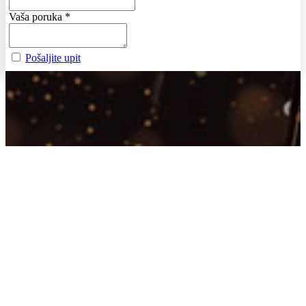
Vaša poruka
*
Pošaljite upit