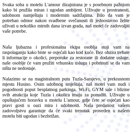
Svaka soba u motelu L'amour dizajnirana je s posebnom pažnjom
kako bi pružila miran i ugodan ambijent. Uživajte u prostranosti,
udobnom namještaju i modernim sadržajima. Bilo da vam je
potreban odmor nakon svadbene svečanosti ili jednostavno želite
uživati u nekoliko mirnih dana izvan grada, naš motel će zadovoljiti
vaše potrebe.
Naša ljubazna i profesionalna ekipa osoblja stoji vam na
raspolaganju kako biste se osjećali kao kod kuće. Bez obzira trebate
li informacije o okolici, preporuke za restorane ili dodatne usluge,
naše osoblje će vam pružiti vrhunsku uslugu i pobrinuti se da vam
ništa ne nedostaje.
Nalazimo se na magistralnom putu Tuzla-Sarajevo, u prekrasnom
mjestu Husino. Osim udobnog smještaja, naš motel vam nudi i
pogodnosti poput besplatnog parkinga, Wi-Fi, GYM sale i blizine
svih atrakcija koje Tuzla i okolica imaju za ponuditi. Uživajte u
opuštajućem boravku u motelu L'amour, gdje ćete se osjećati kao
pravi gosti u oazi mira i udobnosti. Naša predanost vašem
zadovoljstvu garantuje da će svaki trenutak proveden u našem
motelu biti ugodan i bezbrižan.