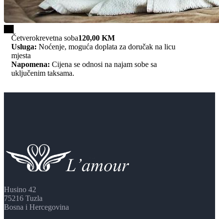
1/4
Četverokrevetna soba
120,00 KM
Usluga:
Noćenje, moguća doplata za doručak na licu
mjesta
Napomena:
Cijena se odnosi na najam sobe sa
uključenim taksama.
Husino 42
75216 Tuzla
Bosna i Hercegovina