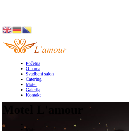
Husino 42, Tuzla
info@lamour.ba
Početna
O nama
Svadbeni salon
Catering
Motel
Galerija
Kontakt
Motel L'amour
Motel