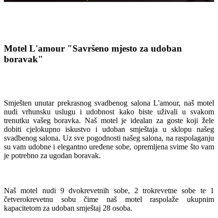
Motel L'amour
"Savršeno mjesto za udoban
boravak"
Smješten unutar prekrasnog svadbenog salona L'amour, naš motel
nudi vrhunsku uslugu i udobnost kako biste uživali u svakom
trenutku vašeg boravka. Naš motel je idealan za goste koji žele
dobiti cjelokupno iskustvo i udoban smještaja u sklopu našeg
svadbenog salona. Uz sve pogodnosti našeg salona, na raspolaganju
su vam udobne i elegantno uređene sobe, opremljena svime što vam
je potrebno za ugodan boravak.
Naš motel nudi 9 dvokrevetnih sobe, 2 trokrevetne sobe te 1
četverokrevetnu sobu čime naš motel raspolaže ukupnim
kapacitetom za udoban smještaj 28 osoba.