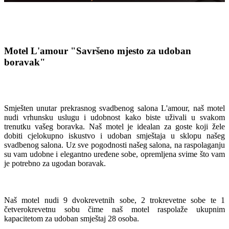
Motel L'amour
"Savršeno mjesto za udoban
boravak"
Smješten unutar prekrasnog svadbenog salona L'amour, naš motel
nudi vrhunsku uslugu i udobnost kako biste uživali u svakom
trenutku vašeg boravka. Naš motel je idealan za goste koji žele
dobiti cjelokupno iskustvo i udoban smještaja u sklopu našeg
svadbenog salona. Uz sve pogodnosti našeg salona, na raspolaganju
su vam udobne i elegantno uređene sobe, opremljena svime što vam
je potrebno za ugodan boravak.
Naš motel nudi 9 dvokrevetnih sobe, 2 trokrevetne sobe te 1
četverokrevetnu sobu čime naš motel raspolaže ukupnim
kapacitetom za udoban smještaj 28 osoba.