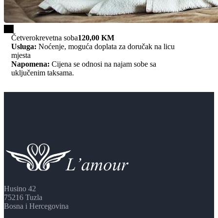
1/4
Četverokrevetna soba
120,00 KM
Usluga:
Noćenje, moguća doplata za doručak na licu
mjesta
Napomena:
Cijena se odnosi na najam sobe sa
uključenim taksama.
Husino 42
75216 Tuzla
Bosna i Hercegovina