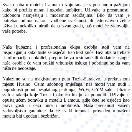
Svaka soba u motelu L'amour dizajnirana je s posebnom pažnjom
kako bi pružila miran i ugodan ambijent. Uživajte u prostranosti,
udobnom namještaju i modernim sadržajima. Bilo da vam je
potreban odmor nakon svadbene svečanosti ili jednostavno želite
uživati u nekoliko mirnih dana izvan grada, naš motel će zadovoljiti
vaše potrebe.
Naša ljubazna i profesionalna ekipa osoblja stoji vam na
raspolaganju kako biste se osjećali kao kod kuće. Bez obzira trebate
li informacije o okolici, preporuke za restorane ili dodatne usluge,
naše osoblje će vam pružiti vrhunsku uslugu i pobrinuti se da vam
ništa ne nedostaje.
Nalazimo se na magistralnom putu Tuzla-Sarajevo, u prekrasnom
mjestu Husino. Osim udobnog smještaja, naš motel vam nudi i
pogodnosti poput besplatnog parkinga, Wi-Fi, GYM sale i blizine
svih atrakcija koje Tuzla i okolica imaju za ponuditi. Uživajte u
opuštajućem boravku u motelu L'amour, gdje ćete se osjećati kao
pravi gosti u oazi mira i udobnosti. Naša predanost vašem
zadovoljstvu garantuje da će svaki trenutak proveden u našem
motelu biti ugodan i bezbrižan.