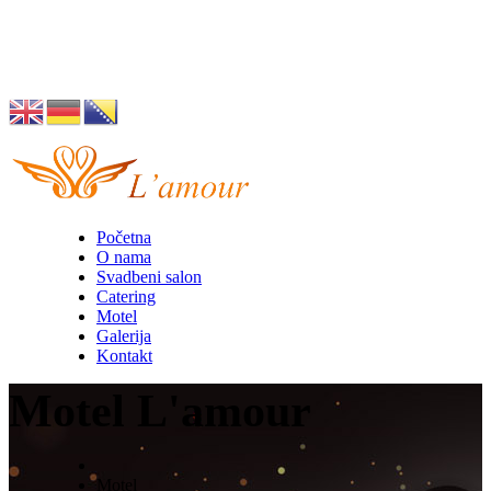
Husino 42, Tuzla
info@lamour.ba
Početna
O nama
Svadbeni salon
Catering
Motel
Galerija
Kontakt
Motel L'amour
Motel