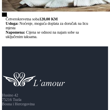
1/4
Četverokrevetna soba
120,00 KM
Usluga:
Noćenje, moguća doplata za doručak na licu
mjesta
Napomena:
Cijena se odnosi na najam sobe sa
uključenim taksama.
Husino 42
75216 Tuzla
Bosna i Hercegovina