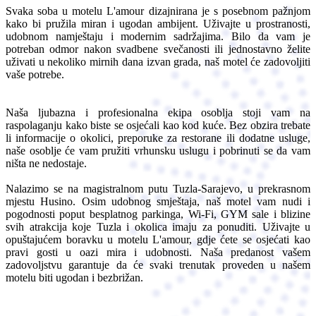
Svaka soba u motelu L'amour dizajnirana je s posebnom pažnjom
kako bi pružila miran i ugodan ambijent. Uživajte u prostranosti,
udobnom namještaju i modernim sadržajima. Bilo da vam je
potreban odmor nakon svadbene svečanosti ili jednostavno želite
uživati u nekoliko mirnih dana izvan grada, naš motel će zadovoljiti
vaše potrebe.
Naša ljubazna i profesionalna ekipa osoblja stoji vam na
raspolaganju kako biste se osjećali kao kod kuće. Bez obzira trebate
li informacije o okolici, preporuke za restorane ili dodatne usluge,
naše osoblje će vam pružiti vrhunsku uslugu i pobrinuti se da vam
ništa ne nedostaje.
Nalazimo se na magistralnom putu Tuzla-Sarajevo, u prekrasnom
mjestu Husino. Osim udobnog smještaja, naš motel vam nudi i
pogodnosti poput besplatnog parkinga, Wi-Fi, GYM sale i blizine
svih atrakcija koje Tuzla i okolica imaju za ponuditi. Uživajte u
opuštajućem boravku u motelu L'amour, gdje ćete se osjećati kao
pravi gosti u oazi mira i udobnosti. Naša predanost vašem
zadovoljstvu garantuje da će svaki trenutak proveden u našem
motelu biti ugodan i bezbrižan.