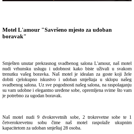
Motel L'amour
"Savršeno mjesto za udoban
boravak"
Smješten unutar prekrasnog svadbenog salona L'amour, naš motel
nudi vrhunsku uslugu i udobnost kako biste uživali u svakom
trenutku vašeg boravka. Naš motel je idealan za goste koji žele
dobiti cjelokupno iskustvo i udoban smještaja u sklopu našeg
svadbenog salona. Uz sve pogodnosti našeg salona, na raspolaganju
su vam udobne i elegantno uređene sobe, opremljena svime što vam
je potrebno za ugodan boravak.
Naš motel nudi 9 dvokrevetnih sobe, 2 trokrevetne sobe te 1
četverokrevetnu sobu čime naš motel raspolaže ukupnim
kapacitetom za udoban smještaj 28 osoba.