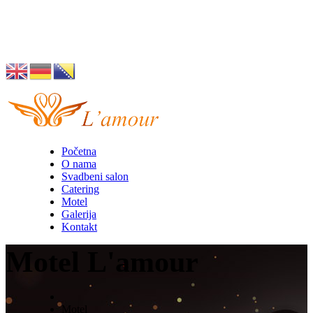
Husino 42, Tuzla
info@lamour.ba
Početna
O nama
Svadbeni salon
Catering
Motel
Galerija
Kontakt
Motel L'amour
Motel