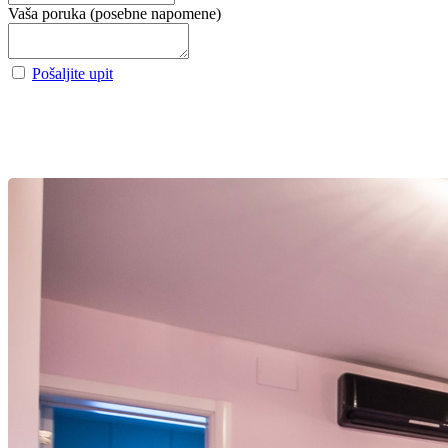
Vaša poruka (posebne napomene)
Pošaljite upit