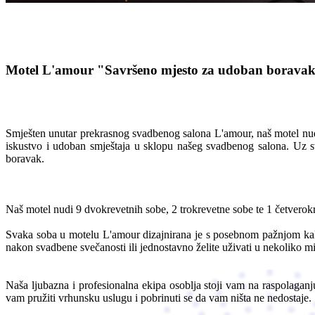
Motel L'amour
"Savršeno mjesto za udoban borava
Smješten unutar prekrasnog svadbenog salona L'amour, naš motel nudi
iskustvo i udoban smještaja u sklopu našeg svadbenog salona. Uz 
boravak.
Naš motel nudi 9 dvokrevetnih sobe, 2 trokrevetne sobe te 1 četvero
Svaka soba u motelu L'amour dizajnirana je s posebnom pažnjom kak
nakon svadbene svečanosti ili jednostavno želite uživati u nekoliko mi
Naša ljubazna i profesionalna ekipa osoblja stoji vam na raspolaganju
vam pružiti vrhunsku uslugu i pobrinuti se da vam ništa ne nedostaje.