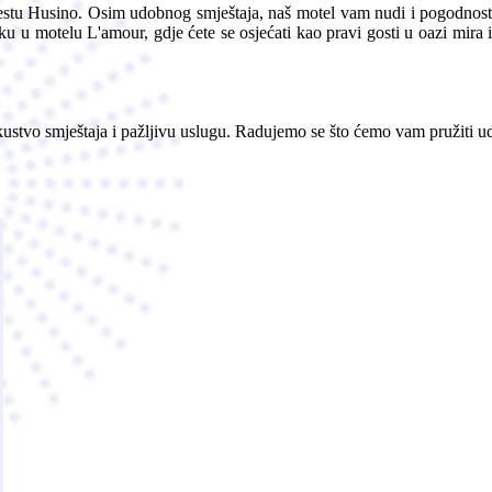
tu Husino. Osim udobnog smještaja, naš motel vam nudi i pogodnosti 
ku u motelu L'amour, gdje ćete se osjećati kao pravi gosti u oazi mira
skustvo smještaja i pažljivu uslugu. Radujemo se što ćemo vam pružiti u