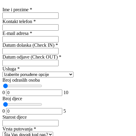
Ime i prezime
*
Kontakt telefon
*
E-mail adresa
*
Datum dolaska (Check IN)
*
Datum odjave (Check OUT)
*
Usluga
*
Broj odraslih osoba
0
10
Broj djece
0
5
Starost djece
Vrsta putovanja
*