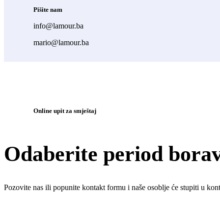
Pišite nam
info@lamour.ba
mario@lamour.ba
Online upit za smještaj
Odaberite period bora
Pozovite nas ili popunite kontakt formu i naše osoblje će stupiti u ko