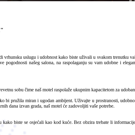
k"
 vrhunsku uslugu i udobnost kako biste uživali u svakom trenutku vaše
sve pogodnosti našeg salona, na raspolaganju su vam udobne i elega
krevetnu sobu čime naš motel raspolaže ukupnim kapacitetom za udoban
o bi pružila miran i ugodan ambijent. Uživajte u prostranosti, udobn
rnih dana izvan grada, naš motel će zadovoljiti vaše potrebe.
 kako biste se osjećali kao kod kuće. Bez obzira trebate li informacije