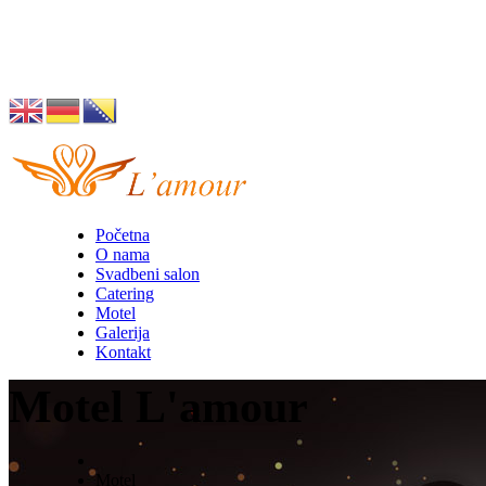
Husino 42, Tuzla
info@lamour.ba
Početna
O nama
Svadbeni salon
Catering
Motel
Galerija
Kontakt
Motel L'amour
Motel