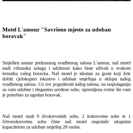
Motel L'amour
"Savršeno mjesto za udoban
boravak"
Smješten unutar prekrasnog svadbenog salona L'amour, naš motel
nudi vrhunsku uslugu i udobnost kako biste uživali u svakom
trenutku vašeg boravka. Naš motel je idealan za goste koji žele
dobiti cjelokupno iskustvo i udoban smještaja u sklopu našeg
svadbenog salona. Uz sve pogodnosti našeg salona, na raspolaganju
su vam udobne i elegantno uređene sobe, opremljena svime što vam
je potrebno za ugodan boravak.
Naš motel nudi 9 dvokrevetnih sobe, 2 trokrevetne sobe te 1
četverokrevetnu sobu čime naš motel raspolaže ukupnim
kapacitetom za udoban smještaj 28 osoba.