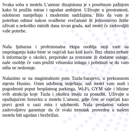
Svaka soba u motelu L'amour dizajnirana je s posebnom pažnjom
kako bi pružila miran i ugodan ambijent. Uživajte u prostranosti,
udobnom namještaju i modernim sadržajima. Bilo da vam je
potreban odmor nakon svadbene svečanosti ili jednostavno želite
uživati u nekoliko mirnih dana izvan grada, naš motel će zadovoljiti
vaše potrebe.
Naša ljubazna i profesionalna ekipa osoblja stoji vam na
raspolaganju kako biste se osjećali kao kod kuće. Bez obzira trebate
li informacije o okolici, preporuke za restorane ili dodatne usluge,
naše osoblje će vam pružiti vrhunsku uslugu i pobrinuti se da vam
ništa ne nedostaje.
Nalazimo se na magistralnom putu Tuzla-Sarajevo, u prekrasnom
mjestu Husino. Osim udobnog smještaja, naš motel vam nudi i
pogodnosti poput besplatnog parkinga, Wi-Fi, GYM sale i blizine
svih atrakcija koje Tuzla i okolica imaju za ponuditi. Uživajte u
opuštajućem boravku u motelu L'amour, gdje ćete se osjećati kao
pravi gosti u oazi mira i udobnosti. Naša predanost vašem
zadovoljstvu garantuje da će svaki trenutak proveden u našem
motelu biti ugodan i bezbrižan.