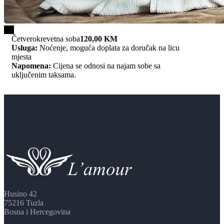
1/4
Četverokrevetna soba
120,00 KM
Usluga:
Noćenje, moguća doplata za doručak na licu
mjesta
Napomena:
Cijena se odnosi na najam sobe sa
uključenim taksama.
Husino 42
75216 Tuzla
Bosna i Hercegovina