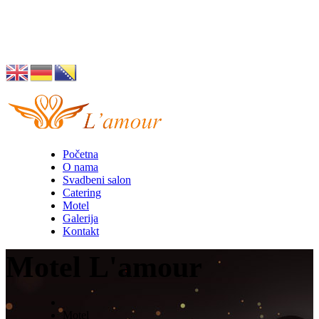
Husino 42, Tuzla
info@lamour.ba
Početna
O nama
Svadbeni salon
Catering
Motel
Galerija
Kontakt
Motel L'amour
Motel