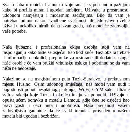
Svaka soba u motelu L'amour dizajnirana je s posebnom pažnjom
kako bi pružila miran i ugodan ambijent. Uživajte u prostranosti,
udobnom namještaju i modernim sadržajima. Bilo da vam je
potreban odmor nakon svadbene svečanosti ili jednostavno želite
uživati u nekoliko mirnih dana izvan grada, naš motel će zadovoljiti
vaše potrebe.
Naša ljubazna i profesionalna ekipa osoblja stoji vam na
raspolaganju kako biste se osjećali kao kod kuće. Bez obzira trebate
li informacije o okolici, preporuke za restorane ili dodatne usluge,
naše osoblje će vam pružiti vrhunsku uslugu i pobrinuti se da vam
ništa ne nedostaje.
Nalazimo se na magistralnom putu Tuzla-Sarajevo, u prekrasnom
mjestu Husino. Osim udobnog smještaja, naš motel vam nudi i
pogodnosti poput besplatnog parkinga, Wi-Fi, GYM sale i blizine
svih atrakcija koje Tuzla i okolica imaju za ponuditi. Uživajte u
opuštajućem boravku u motelu L'amour, gdje ćete se osjećati kao
pravi gosti u oazi mira i udobnosti. Naša predanost vašem
zadovoljstvu garantuje da će svaki trenutak proveden u našem
motelu biti ugodan i bezbrižan.