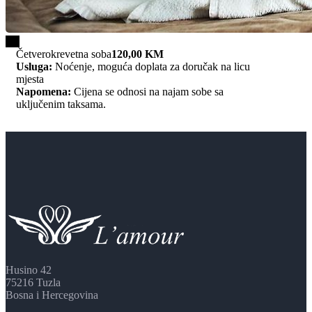
1/4
Četverokrevetna soba
120,00 KM
Usluga:
Noćenje, moguća doplata za doručak na licu
mjesta
Napomena:
Cijena se odnosi na najam sobe sa
uključenim taksama.
Husino 42
75216 Tuzla
Bosna i Hercegovina