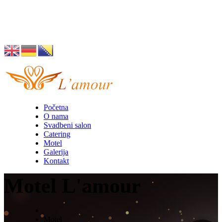
Husino 42, Tuzla
info@lamour.ba
Početna
O nama
Svadbeni salon
Catering
Motel
Galerija
Kontakt
Motel L'amour
Motel