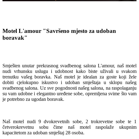
Motel L'amour
"Savršeno mjesto za udoban
boravak"
Smješten unutar prekrasnog svadbenog salona L'amour, naš motel
nudi vrhunsku uslugu i udobnost kako biste uživali u svakom
trenutku vašeg boravka. Naš motel je idealan za goste koji žele
dobiti cjelokupno iskustvo i udoban smještaja u sklopu našeg
svadbenog salona. Uz sve pogodnosti našeg salona, na raspolaganju
su vam udobne i elegantno uređene sobe, opremljena svime što vam
je potrebno za ugodan boravak.
Naš motel nudi 9 dvokrevetnih sobe, 2 trokrevetne sobe te 1
četverokrevetnu sobu čime naš motel raspolaže ukupnim
kapacitetom za udoban smještaj 28 osoba.