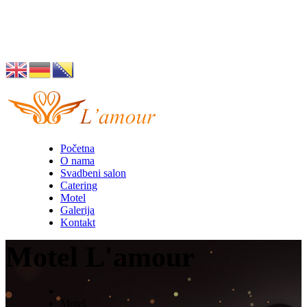
Husino 42, Tuzla
info@lamour.ba
Početna
O nama
Svadbeni salon
Catering
Motel
Galerija
Kontakt
Motel L'amour
Motel