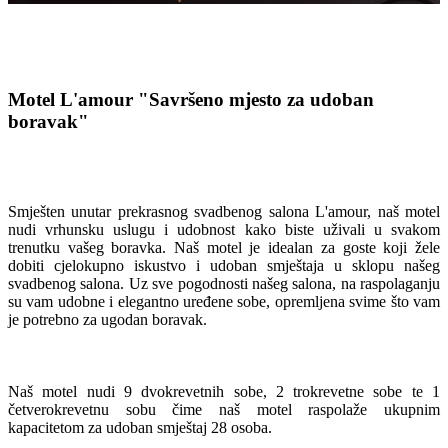
Motel L'amour
"Savršeno mjesto za udoban
boravak"
Smješten unutar prekrasnog svadbenog salona L'amour, naš motel
nudi vrhunsku uslugu i udobnost kako biste uživali u svakom
trenutku vašeg boravka. Naš motel je idealan za goste koji žele
dobiti cjelokupno iskustvo i udoban smještaja u sklopu našeg
svadbenog salona. Uz sve pogodnosti našeg salona, na raspolaganju
su vam udobne i elegantno uređene sobe, opremljena svime što vam
je potrebno za ugodan boravak.
Naš motel nudi 9 dvokrevetnih sobe, 2 trokrevetne sobe te 1
četverokrevetnu sobu čime naš motel raspolaže ukupnim
kapacitetom za udoban smještaj 28 osoba.