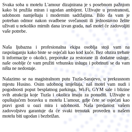
Svaka soba u motelu L'amour dizajnirana je s posebnom pažnjom
kako bi pružila miran i ugodan ambijent. Uživajte u prostranosti,
udobnom namještaju i modernim sadržajima. Bilo da vam je
potreban odmor nakon svadbene svečanosti ili jednostavno želite
uživati u nekoliko mirnih dana izvan grada, naš motel će zadovoljiti
vaše potrebe.
Naša ljubazna i profesionalna ekipa osoblja stoji vam na
raspolaganju kako biste se osjećali kao kod kuće. Bez obzira trebate
li informacije o okolici, preporuke za restorane ili dodatne usluge,
naše osoblje će vam pružiti vrhunsku uslugu i pobrinuti se da vam
ništa ne nedostaje.
Nalazimo se na magistralnom putu Tuzla-Sarajevo, u prekrasnom
mjestu Husino. Osim udobnog smještaja, naš motel vam nudi i
pogodnosti poput besplatnog parkinga, Wi-Fi, GYM sale i blizine
svih atrakcija koje Tuzla i okolica imaju za ponuditi. Uživajte u
opuštajućem boravku u motelu L'amour, gdje ćete se osjećati kao
pravi gosti u oazi mira i udobnosti. Naša predanost vašem
zadovoljstvu garantuje da će svaki trenutak proveden u našem
motelu biti ugodan i bezbrižan.