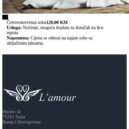
1/4
Četverokrevetna soba
120,00 KM
Usluga:
Noćenje, moguća doplata za doručak na licu
mjesta
Napomena:
Cijena se odnosi na najam sobe sa
uključenim taksama.
Husino 42
75216 Tuzla
Bosna i Hercegovina