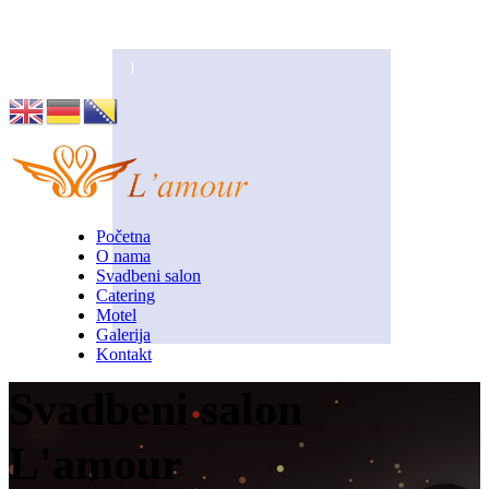
Husino 42, Tuzla
info@lamour.ba
Početna
O nama
Svadbeni salon
Catering
Motel
Galerija
Kontakt
Svadbeni salon
L'amour