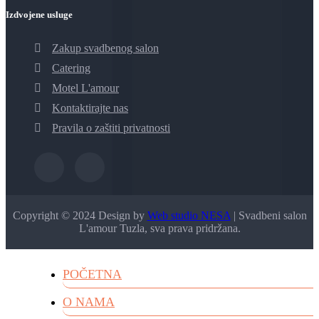
Izdvojene usluge
Zakup svadbenog salon
Catering
Motel L'amour
Kontaktirajte nas
Pravila o zaštiti privatnosti
Copyright © 2024 Design by
Web studio NESA
| Svadbeni salon
L'amour Tuzla, sva prava pridržana.
POČETNA
O NAMA