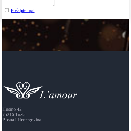
Pošaljite upit
Husino 42
75216 Tuzla
Bosna i Hercegovina