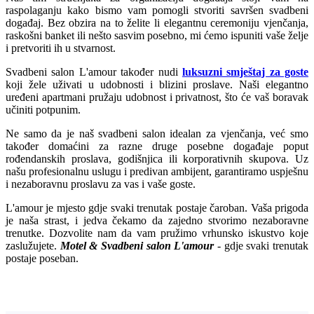
raspolaganju kako bismo vam pomogli stvoriti savršen svadbeni
događaj. Bez obzira na to želite li elegantnu ceremoniju vjenčanja,
raskošni banket ili nešto sasvim posebno, mi ćemo ispuniti vaše želje
i pretvoriti ih u stvarnost.
Svadbeni salon L'amour također nudi
luksuzni smještaj za goste
koji žele uživati u udobnosti i blizini proslave. Naši elegantno
uređeni apartmani pružaju udobnost i privatnost, što će vaš boravak
učiniti potpunim.
Ne samo da je naš svadbeni salon idealan za vjenčanja, već smo
također domaćini za razne druge posebne događaje poput
rođendanskih proslava, godišnjica ili korporativnih skupova. Uz
našu profesionalnu uslugu i predivan ambijent, garantiramo uspješnu
i nezaboravnu proslavu za vas i vaše goste.
L'amour je mjesto gdje svaki trenutak postaje čaroban. Vaša prigoda
je naša strast, i jedva čekamo da zajedno stvorimo nezaboravne
trenutke. Dozvolite nam da vam pružimo vrhunsko iskustvo koje
zaslužujete.
Motel & Svadbeni salon L'amour
- gdje svaki trenutak
postaje poseban.