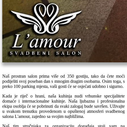
Naš prostran salon prima više od 350 gostiju, tako da ćete moći
podijeliti svoj poseban dan s mnogim dragim osobama. Osim toga, s
preko 100 parking mjesta, vaši gosti će se osjećati udobno i sigurno.
Kada je riječ o hrani, naša kuhinja nudi vrhunske specijalitete
domaće i internacionalne kuhinje. Naša ljubazna i profesionalna
ekipa osoblja će se pobrinuti da svaki zalogaj bude savršen. Uživajte
u svakom trenutku provedenom u opuštenoj atmosferi svadbenog
salona L'amour, zajedno sa svojim najbližima.
Naš tim stručnjaka za organizaciju događaja stoji vam na