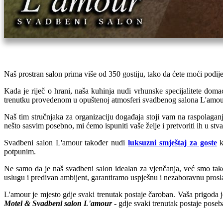
Naš prostran salon prima više od 350 gostiju, tako da ćete moći podij
Kada je riječ o hrani, naša kuhinja nudi vrhunske specijalitete doma
trenutku provedenom u opuštenoj atmosferi svadbenog salona L'amour
Naš tim stručnjaka za organizaciju događaja stoji vam na raspolaganj
nešto sasvim posebno, mi ćemo ispuniti vaše želje i pretvoriti ih u stva
Svadbeni salon L'amour također nudi
luksuzni smještaj za goste
k
potpunim.
Ne samo da je naš svadbeni salon idealan za vjenčanja, već smo tak
uslugu i predivan ambijent, garantiramo uspješnu i nezaboravnu prosla
L'amour je mjesto gdje svaki trenutak postaje čaroban. Vaša prigoda
Motel & Svadbeni salon L'amour
- gdje svaki trenutak postaje poseb