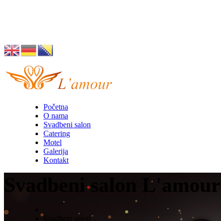
Husino 42, Tuzla
info@lamour.ba
Početna
O nama
Svadbeni salon
Catering
Motel
Galerija
Kontakt
Svadbeni salon L'amour
Svadbeni salon