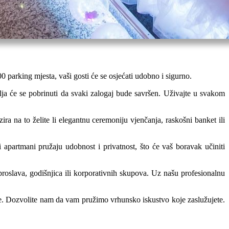
 parking mjesta, vaši gosti će se osjećati udobno i sigurno.
blja će se pobrinuti da svaki zalogaj bude savršen. Uživajte u svakom
a na to želite li elegantnu ceremoniju vjenčanja, raskošni banket ili
i apartmani pružaju udobnost i privatnost, što će vaš boravak učiniti
oslava, godišnjica ili korporativnih skupova. Uz našu profesionalnu
ke. Dozvolite nam da vam pružimo vrhunsko iskustvo koje zaslužujete.