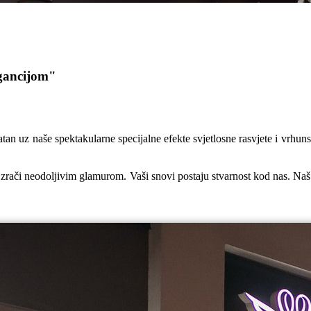
egancijom"
atan uz naše spektakularne specijalne efekte svjetlosne rasvjete i vrhun
 zrači neodoljivim glamurom. Vaši snovi postaju stvarnost kod nas. Naš 