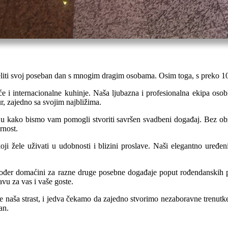
eliti svoj poseban dan s mnogim dragim osobama. Osim toga, s preko 100
će i internacionalne kuhinje. Naša ljubazna i profesionalna ekipa oso
, zajedno sa svojim najbližima.
u kako bismo vam pomogli stvoriti savršen svadbeni događaj. Bez obzir
rnost.
oji žele uživati u udobnosti i blizini proslave. Naši elegantno uređen
ođer domaćini za razne druge posebne događaje poput rođendanskih pr
vu za vas i vaše goste.
 je naša strast, i jedva čekamo da zajedno stvorimo nezaboravne trenut
an.