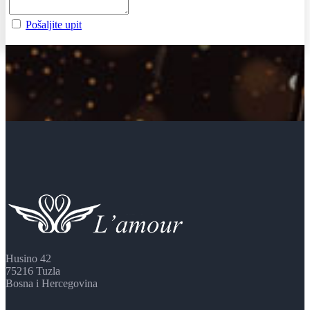
Pošaljite upit
Husino 42
75216 Tuzla
Bosna i Hercegovina