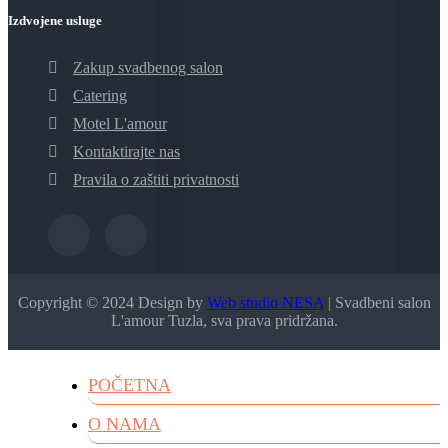
Izdvojene usluge
Zakup svadbenog salon
Catering
Motel L'amour
Kontaktirajte nas
Pravila o zaštiti privatnosti
Copyright © 2024 Design by
Web studio NESA
| Svadbeni salon
L'amour Tuzla, sva prava pridržana.
POČETNA
O NAMA