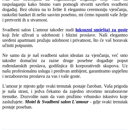
raspolaganju kako bismo vam pomogli stvoriti savršen svadbeni
događaj. Bez obzira na to želite li elegantnu ceremoniju vjenčanja,
raskošni banket ili nešto sasvim posebno, mi ćemo ispuniti vaše želje
i pretvoriti ih u stvarnost.
Svadbeni salon L'amour također nudi
luksuzni smještaj za goste
koji žele uživati u udobnosti i blizini proslave. Naši elegantno
uređeni apartmani pružaju udobnost i privatnost, što će vaš boravak
učiniti potpunim.
Ne samo da je naš svadbeni salon idealan za vjenčanja, već smo
također domaćini za razne druge posebne događaje poput
rođendanskih proslava, godišnjica ili korporativnih skupova. Uz
našu profesionalnu uslugu i predivan ambijent, garantiramo uspješnu
i nezaboravnu proslavu za vas i vaše goste.
L'amour je mjesto gdje svaki trenutak postaje čaroban. Vaša prigoda
je naša strast, i jedva čekamo da zajedno stvorimo nezaboravne
trenutke. Dozvolite nam da vam pružimo vrhunsko iskustvo koje
zaslužujete.
Motel & Svadbeni salon L'amour
- gdje svaki trenutak
postaje poseban.