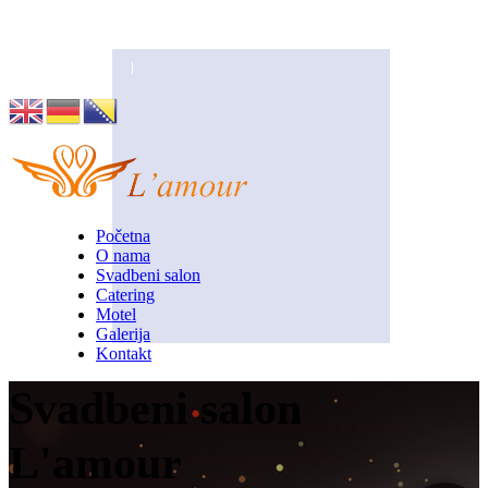
Husino 42, Tuzla
info@lamour.ba
Početna
O nama
Svadbeni salon
Catering
Motel
Galerija
Kontakt
Svadbeni salon
L'amour