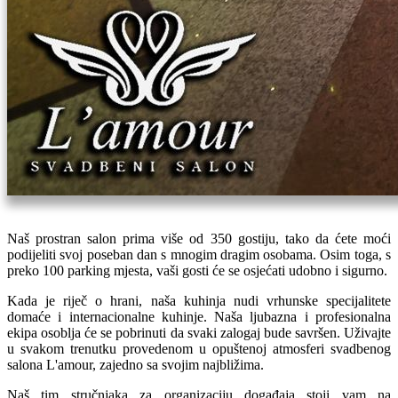
Naš prostran salon prima više od 350 gostiju, tako da ćete moći
podijeliti svoj poseban dan s mnogim dragim osobama. Osim toga, s
preko 100 parking mjesta, vaši gosti će se osjećati udobno i sigurno.
Kada je riječ o hrani, naša kuhinja nudi vrhunske specijalitete
domaće i internacionalne kuhinje. Naša ljubazna i profesionalna
ekipa osoblja će se pobrinuti da svaki zalogaj bude savršen. Uživajte
u svakom trenutku provedenom u opuštenoj atmosferi svadbenog
salona L'amour, zajedno sa svojim najbližima.
Naš tim stručnjaka za organizaciju događaja stoji vam na