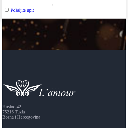
Pošaljite upit
Husino 42
75216 Tuzla
Bosna i Hercegovina