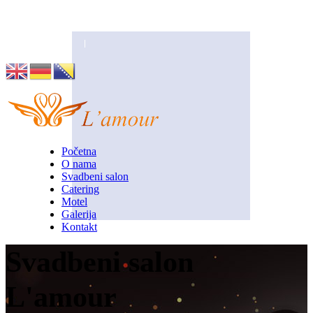
Husino 42, Tuzla
info@lamour.ba
Početna
O nama
Svadbeni salon
Catering
Motel
Galerija
Kontakt
Svadbeni salon
L'amour