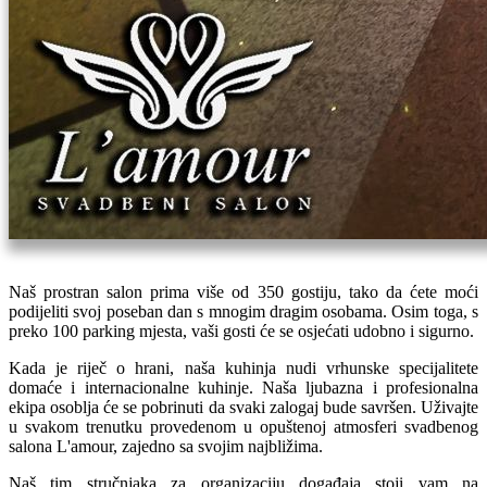
Naš prostran salon prima više od 350 gostiju, tako da ćete moći
podijeliti svoj poseban dan s mnogim dragim osobama. Osim toga, s
preko 100 parking mjesta, vaši gosti će se osjećati udobno i sigurno.
Kada je riječ o hrani, naša kuhinja nudi vrhunske specijalitete
domaće i internacionalne kuhinje. Naša ljubazna i profesionalna
ekipa osoblja će se pobrinuti da svaki zalogaj bude savršen. Uživajte
u svakom trenutku provedenom u opuštenoj atmosferi svadbenog
salona L'amour, zajedno sa svojim najbližima.
Naš tim stručnjaka za organizaciju događaja stoji vam na