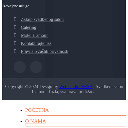
Izdvojene usluge
Zakup svadbenog salon
Catering
Motel L'amour
Kontaktirajte nas
Pravila o zaštiti privatnosti
Copyright © 2024 Design by
Web studio NESA
| Svadbeni salon
L'amour Tuzla, sva prava pridržana.
POČETNA
O NAMA