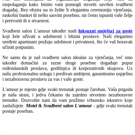
raspolaganju kako bismo vam pomogli stvoriti savršen svadbeni
događaj. Bez obzira na to želite li elegantnu ceremoniju vjenčanja,
raskošni banket ili nešto sasvim posebno, mi ćemo ispuniti vaše želje
i pretvoriti ih u stvarnost.
Svadbeni salon L'amour također nudi
luksuzni smještaj za goste
koji žele uživati u udobnosti i blizini proslave. Naši elegantno
uređeni apartmani pružaju udobnost i privatnost, što će vaš boravak
učiniti potpunim.
Ne samo da je naš svadbeni salon idealan za vjenčanja, već smo
također domaćini za razne druge posebne događaje poput
rođendanskih proslava, godišnjica ili korporativnih skupova. Uz
našu profesionalnu uslugu i predivan ambijent, garantiramo uspješnu
i nezaboravnu proslavu za vas i vaše goste.
L'amour je mjesto gdje svaki trenutak postaje čaroban. Vaša prigoda
je naša strast, i jedva čekamo da zajedno stvorimo nezaboravne
trenutke. Dozvolite nam da vam pružimo vrhunsko iskustvo koje
zaslužujete.
Motel & Svadbeni salon L'amour
- gdje svaki trenutak
postaje poseban.