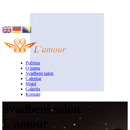
Husino 42, Tuzla
info@lamour.ba
Početna
O nama
Svadbeni salon
Catering
Motel
Galerija
Kontakt
Svadbeni salon
L'amour