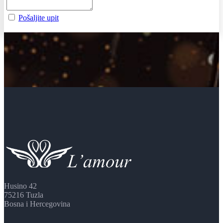
Pošaljite upit
Husino 42
75216 Tuzla
Bosna i Hercegovina