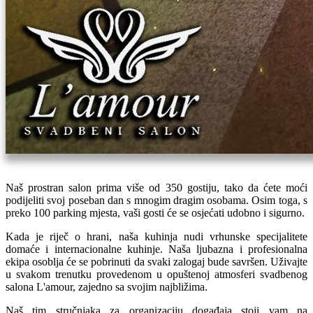
Naš prostran salon prima više od 350 gostiju, tako da ćete moći
podijeliti svoj poseban dan s mnogim dragim osobama. Osim toga, s
preko 100 parking mjesta, vaši gosti će se osjećati udobno i sigurno.
Kada je riječ o hrani, naša kuhinja nudi vrhunske specijalitete
domaće i internacionalne kuhinje. Naša ljubazna i profesionalna
ekipa osoblja će se pobrinuti da svaki zalogaj bude savršen. Uživajte
u svakom trenutku provedenom u opuštenoj atmosferi svadbenog
salona L'amour, zajedno sa svojim najbližima.
Naš tim stručnjaka za organizaciju događaja stoji vam na