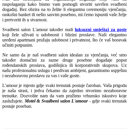
raspolaganju kako bismo vam pomogli stvoriti savršen svadbeni
događaj. Bez obzira na to želite li elegantnu ceremoniju vjenčanja,
raskošni banket ili nešto sasvim posebno, mi ćemo ispuniti vaše želje
i pretvoriti ih u stvarnost.
Svadbeni salon L'amour također nudi
luksuzni smještaj za goste
koji žele uživati u udobnosti i blizini proslave. Naši elegantno
uređeni apartmani pružaju udobnost i privatnost, što će vaš boravak
učiniti potpunim.
Ne samo da je naš svadbeni salon idealan za vjenčanja, već smo
također domaćini za razne druge posebne događaje poput
rođendanskih proslava, godišnjica ili korporativnih skupova. Uz
našu profesionalnu uslugu i predivan ambijent, garantiramo uspješnu
i nezaboravnu proslavu za vas i vaše goste.
L'amour je mjesto gdje svaki trenutak postaje čaroban. Vaša prigoda
je naša strast, i jedva čekamo da zajedno stvorimo nezaboravne
trenutke. Dozvolite nam da vam pružimo vrhunsko iskustvo koje
zaslužujete.
Motel & Svadbeni salon L'amour
- gdje svaki trenutak
postaje poseban.