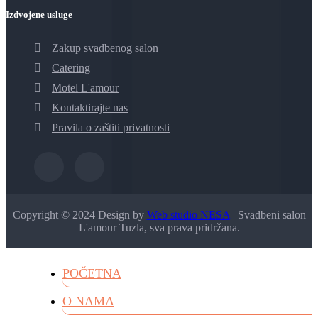
Izdvojene usluge
Zakup svadbenog salon
Catering
Motel L'amour
Kontaktirajte nas
Pravila o zaštiti privatnosti
Copyright © 2024 Design by
Web studio NESA
| Svadbeni salon
L'amour Tuzla, sva prava pridržana.
POČETNA
O NAMA