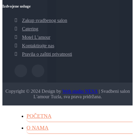
Izdvojene usluge
Zakup svadbenog salon
Catering
Motel L'amour
Kontaktirajte nas
Pravila o zaštiti privatnosti
Copyright © 2024 Design by
Web studio NESA
| Svadbeni salon
L'amour Tuzla, sva prava pridržana.
POČETNA
O NAMA