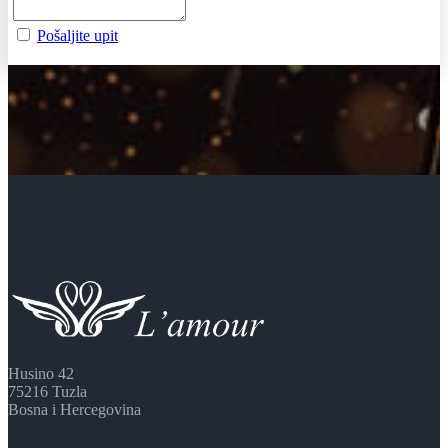
Pošaljite upit
Husino 42
75216 Tuzla
Bosna i Hercegovina