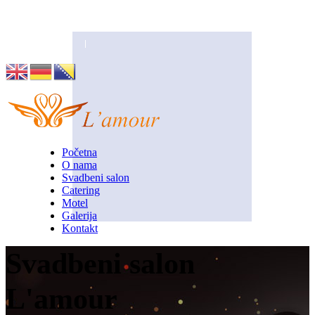
Husino 42, Tuzla
info@lamour.ba
Početna
O nama
Svadbeni salon
Catering
Motel
Galerija
Kontakt
Svadbeni salon
L'amour