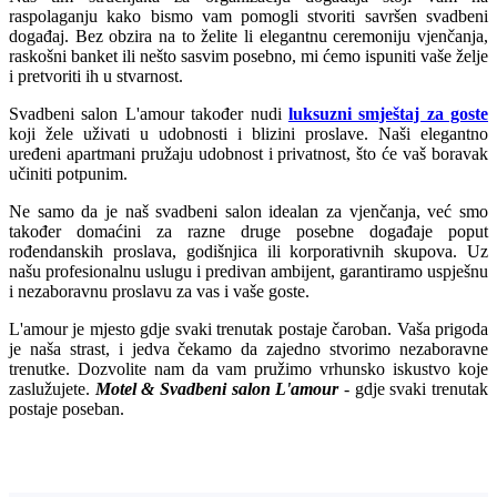
raspolaganju kako bismo vam pomogli stvoriti savršen svadbeni
događaj. Bez obzira na to želite li elegantnu ceremoniju vjenčanja,
raskošni banket ili nešto sasvim posebno, mi ćemo ispuniti vaše želje
i pretvoriti ih u stvarnost.
Svadbeni salon L'amour također nudi
luksuzni smještaj za goste
koji žele uživati u udobnosti i blizini proslave. Naši elegantno
uređeni apartmani pružaju udobnost i privatnost, što će vaš boravak
učiniti potpunim.
Ne samo da je naš svadbeni salon idealan za vjenčanja, već smo
također domaćini za razne druge posebne događaje poput
rođendanskih proslava, godišnjica ili korporativnih skupova. Uz
našu profesionalnu uslugu i predivan ambijent, garantiramo uspješnu
i nezaboravnu proslavu za vas i vaše goste.
L'amour je mjesto gdje svaki trenutak postaje čaroban. Vaša prigoda
je naša strast, i jedva čekamo da zajedno stvorimo nezaboravne
trenutke. Dozvolite nam da vam pružimo vrhunsko iskustvo koje
zaslužujete.
Motel & Svadbeni salon L'amour
- gdje svaki trenutak
postaje poseban.