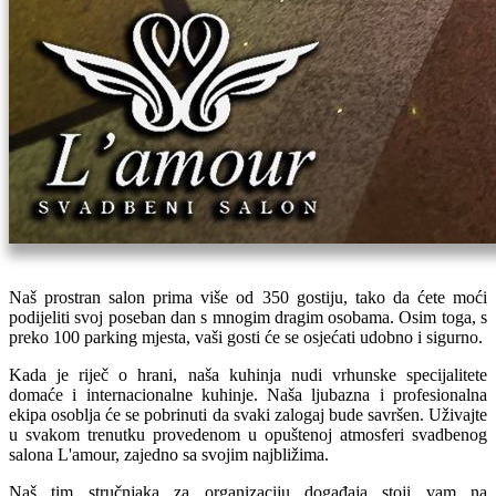
Naš prostran salon prima više od 350 gostiju, tako da ćete moći
podijeliti svoj poseban dan s mnogim dragim osobama. Osim toga, s
preko 100 parking mjesta, vaši gosti će se osjećati udobno i sigurno.
Kada je riječ o hrani, naša kuhinja nudi vrhunske specijalitete
domaće i internacionalne kuhinje. Naša ljubazna i profesionalna
ekipa osoblja će se pobrinuti da svaki zalogaj bude savršen. Uživajte
u svakom trenutku provedenom u opuštenoj atmosferi svadbenog
salona L'amour, zajedno sa svojim najbližima.
Naš tim stručnjaka za organizaciju događaja stoji vam na