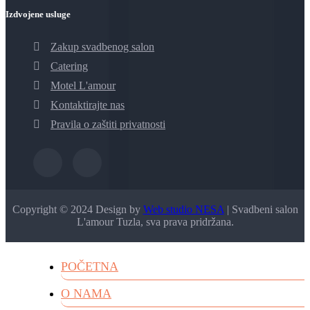
Izdvojene usluge
Zakup svadbenog salon
Catering
Motel L'amour
Kontaktirajte nas
Pravila o zaštiti privatnosti
Copyright © 2024 Design by
Web studio NESA
| Svadbeni salon
L'amour Tuzla, sva prava pridržana.
POČETNA
O NAMA