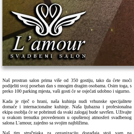
Naš prostran salon prima više od 350 gostiju, tako da ćete moći
podijeliti svoj poseban dan s mnogim dragim osobama. Osim toga, s
preko 100 parking mjesta, vaši gosti će se osjećati udobno i sigurno.
Kada je riječ o hrani, naša kuhinja nudi vrhunske specijalitete
domaće i internacionalne kuhinje. Naša ljubazna i profesionalna
ekipa osoblja će se pobrinuti da svaki zalogaj bude savršen. Uživajte
u svakom trenutku provedenom u opuštenoj atmosferi svadbenog
salona L'amour, zajedno sa svojim najbližima.
Naš tim stručnjaka za organizaciju događaja stoji vam na