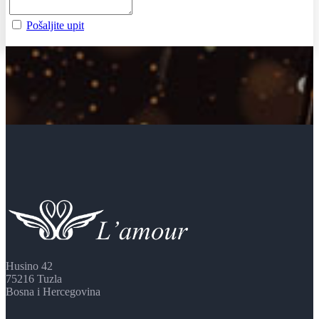
Pošaljite upit
Husino 42
75216 Tuzla
Bosna i Hercegovina