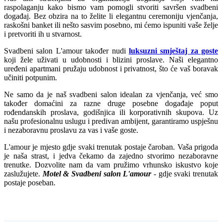
raspolaganju kako bismo vam pomogli stvoriti savršen svadbeni
događaj. Bez obzira na to želite li elegantnu ceremoniju vjenčanja,
raskošni banket ili nešto sasvim posebno, mi ćemo ispuniti vaše želje
i pretvoriti ih u stvarnost.
Svadbeni salon L'amour također nudi
luksuzni smještaj za goste
koji žele uživati u udobnosti i blizini proslave. Naši elegantno
uređeni apartmani pružaju udobnost i privatnost, što će vaš boravak
učiniti potpunim.
Ne samo da je naš svadbeni salon idealan za vjenčanja, već smo
također domaćini za razne druge posebne događaje poput
rođendanskih proslava, godišnjica ili korporativnih skupova. Uz
našu profesionalnu uslugu i predivan ambijent, garantiramo uspješnu
i nezaboravnu proslavu za vas i vaše goste.
L'amour je mjesto gdje svaki trenutak postaje čaroban. Vaša prigoda
je naša strast, i jedva čekamo da zajedno stvorimo nezaboravne
trenutke. Dozvolite nam da vam pružimo vrhunsko iskustvo koje
zaslužujete.
Motel & Svadbeni salon L'amour
- gdje svaki trenutak
postaje poseban.