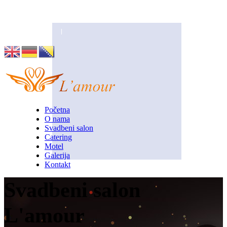
Husino 42, Tuzla
info@lamour.ba
Početna
O nama
Svadbeni salon
Catering
Motel
Galerija
Kontakt
Svadbeni salon
L'amour