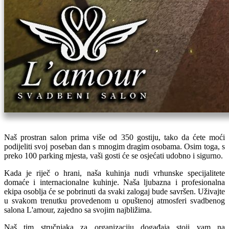
Naš prostran salon prima više od 350 gostiju, tako da ćete moći
podijeliti svoj poseban dan s mnogim dragim osobama. Osim toga, s
preko 100 parking mjesta, vaši gosti će se osjećati udobno i sigurno.
Kada je riječ o hrani, naša kuhinja nudi vrhunske specijalitete
domaće i internacionalne kuhinje. Naša ljubazna i profesionalna
ekipa osoblja će se pobrinuti da svaki zalogaj bude savršen. Uživajte
u svakom trenutku provedenom u opuštenoj atmosferi svadbenog
salona L'amour, zajedno sa svojim najbližima.
Naš tim stručnjaka za organizaciju događaja stoji vam na