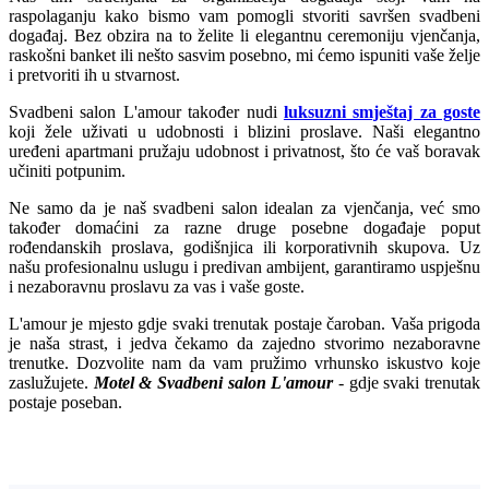
raspolaganju kako bismo vam pomogli stvoriti savršen svadbeni
događaj. Bez obzira na to želite li elegantnu ceremoniju vjenčanja,
raskošni banket ili nešto sasvim posebno, mi ćemo ispuniti vaše želje
i pretvoriti ih u stvarnost.
Svadbeni salon L'amour također nudi
luksuzni smještaj za goste
koji žele uživati u udobnosti i blizini proslave. Naši elegantno
uređeni apartmani pružaju udobnost i privatnost, što će vaš boravak
učiniti potpunim.
Ne samo da je naš svadbeni salon idealan za vjenčanja, već smo
također domaćini za razne druge posebne događaje poput
rođendanskih proslava, godišnjica ili korporativnih skupova. Uz
našu profesionalnu uslugu i predivan ambijent, garantiramo uspješnu
i nezaboravnu proslavu za vas i vaše goste.
L'amour je mjesto gdje svaki trenutak postaje čaroban. Vaša prigoda
je naša strast, i jedva čekamo da zajedno stvorimo nezaboravne
trenutke. Dozvolite nam da vam pružimo vrhunsko iskustvo koje
zaslužujete.
Motel & Svadbeni salon L'amour
- gdje svaki trenutak
postaje poseban.