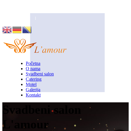
Husino 42, Tuzla
info@lamour.ba
Početna
O nama
Svadbeni salon
Catering
Motel
Galerija
Kontakt
Svadbeni salon
L'amour