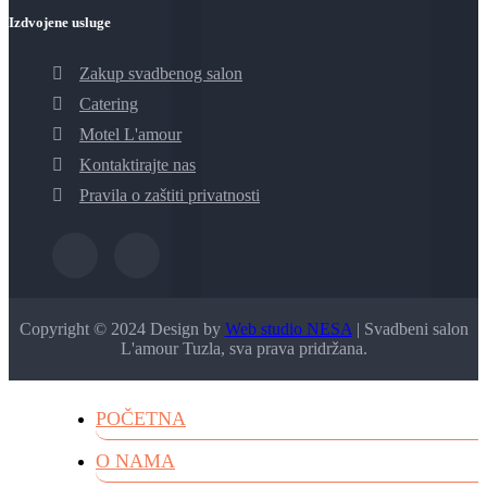
Izdvojene usluge
Zakup svadbenog salon
Catering
Motel L'amour
Kontaktirajte nas
Pravila o zaštiti privatnosti
Copyright © 2024 Design by
Web studio NESA
| Svadbeni salon
L'amour Tuzla, sva prava pridržana.
POČETNA
O NAMA