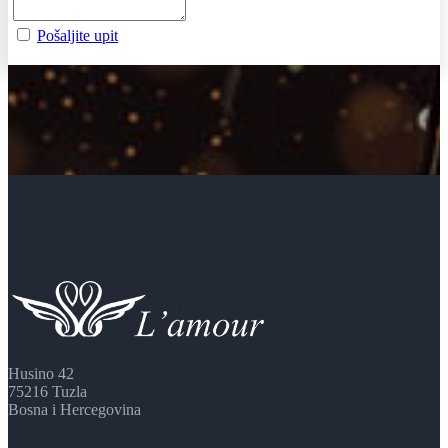
Pošaljite upit
Husino 42
75216 Tuzla
Bosna i Hercegovina