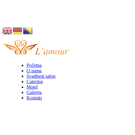
Husino 42, Tuzla
info@lamour.ba
Početna
O nama
Svadbeni salon
Catering
Motel
Galerija
Kontakt