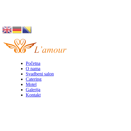
Husino 42, Tuzla
info@lamour.ba
Početna
O nama
Svadbeni salon
Catering
Motel
Galerija
Kontakt