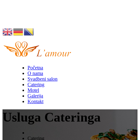
Husino 42, Tuzla
info@lamour.ba
Početna
O nama
Svadbeni salon
Catering
Motel
Galerija
Kontakt
Usluga Cateringa
Catering