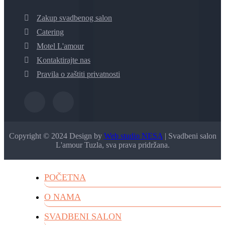
Zakup svadbenog salon
Catering
Motel L'amour
Kontaktirajte nas
Pravila o zaštiti privatnosti
Copyright © 2024 Design by
Web studio NESA
| Svadbeni salon
L'amour Tuzla, sva prava pridržana.
POČETNA
O NAMA
SVADBENI SALON