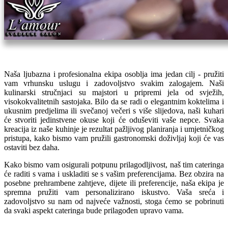
Naša ljubazna i profesionalna ekipa osoblja ima jedan cilj - pružiti
vam vrhunsku uslugu i zadovoljstvo svakim zalogajem. Naši
kulinarski stručnjaci su majstori u pripremi jela od svježih,
visokokvalitetnih sastojaka. Bilo da se radi o elegantnim koktelima i
ukusnim predjelima ili svečanoj večeri s više slijedova, naši kuhari
će stvoriti jedinstvene okuse koji će oduševiti vaše nepce. Svaka
kreacija iz naše kuhinje je rezultat pažljivog planiranja i umjetničkog
pristupa, kako bismo vam pružili gastronomski doživljaj koji će vas
ostaviti bez daha.
Kako bismo vam osigurali potpunu prilagodljivost, naš tim cateringa
će raditi s vama i uskladiti se s vašim preferencijama. Bez obzira na
posebne prehrambene zahtjeve, dijete ili preferencije, naša ekipa je
spremna pružiti vam personalizirano iskustvo. Vaša sreća i
zadovoljstvo su nam od najveće važnosti, stoga ćemo se pobrinuti
da svaki aspekt cateringa bude prilagođen upravo vama.