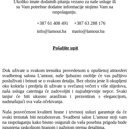
Ukoliko imate dodatnih pitanja vezano za naše usluge ili
su Vam potrebne dodatne informacije stojimo Vam na
raspolaganju.
+387 61 408 491 +387 63 288 176
info@lamour.ba mario@lamour.ba
Pošaljite upit
Dok uživate u svakom trenutku provedenom u opuštenoj atmosferi
svadbenog salona L'amour, naše ljubazno osoblje će vas pažljivo
posluživati i brinuti se o svakom detalju. Bez obzira jeste li okupljeni
oko koktela i predjela ili uživate u svečanoj večeri s više slijedova,
naša usluga cateringa će zadovoljiti i najzahtjevnije nepce. Svaki
tanjur će biti ukusno aranžiran i prezentiran s elegancijom,
nadmašujući sva vaša očekivanja.
Naša posvećenost kvaliteti hrane i izvrsnoj usluzi garantuje da će
svaki trenutak biti nezaboravan. Svadbeni salon L'amour stoji vam
na raspolaganju kako bismo osigurali da vaša posebna prigoda bude
ispunjena raskošnom hranom i pažnjom prema detaljima.