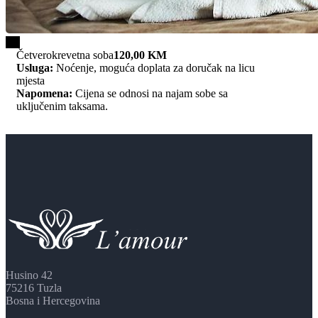
1/4
Četverokrevetna soba
120,00 KM
Usluga:
Noćenje, moguća doplata za doručak na licu
mjesta
Napomena:
Cijena se odnosi na najam sobe sa
uključenim taksama.
Husino 42
75216 Tuzla
Bosna i Hercegovina