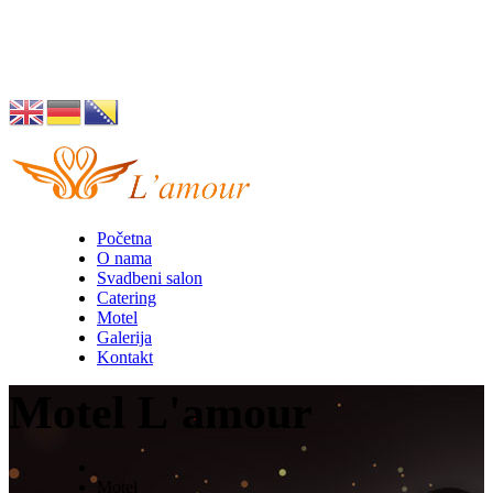
Husino 42, Tuzla
info@lamour.ba
Početna
O nama
Svadbeni salon
Catering
Motel
Galerija
Kontakt
Motel L'amour
Motel