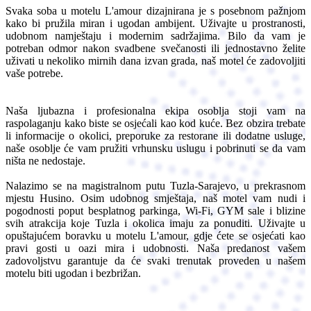
Svaka soba u motelu L'amour dizajnirana je s posebnom pažnjom
kako bi pružila miran i ugodan ambijent. Uživajte u prostranosti,
udobnom namještaju i modernim sadržajima. Bilo da vam je
potreban odmor nakon svadbene svečanosti ili jednostavno želite
uživati u nekoliko mirnih dana izvan grada, naš motel će zadovoljiti
vaše potrebe.
Naša ljubazna i profesionalna ekipa osoblja stoji vam na
raspolaganju kako biste se osjećali kao kod kuće. Bez obzira trebate
li informacije o okolici, preporuke za restorane ili dodatne usluge,
naše osoblje će vam pružiti vrhunsku uslugu i pobrinuti se da vam
ništa ne nedostaje.
Nalazimo se na magistralnom putu Tuzla-Sarajevo, u prekrasnom
mjestu Husino. Osim udobnog smještaja, naš motel vam nudi i
pogodnosti poput besplatnog parkinga, Wi-Fi, GYM sale i blizine
svih atrakcija koje Tuzla i okolica imaju za ponuditi. Uživajte u
opuštajućem boravku u motelu L'amour, gdje ćete se osjećati kao
pravi gosti u oazi mira i udobnosti. Naša predanost vašem
zadovoljstvu garantuje da će svaki trenutak proveden u našem
motelu biti ugodan i bezbrižan.