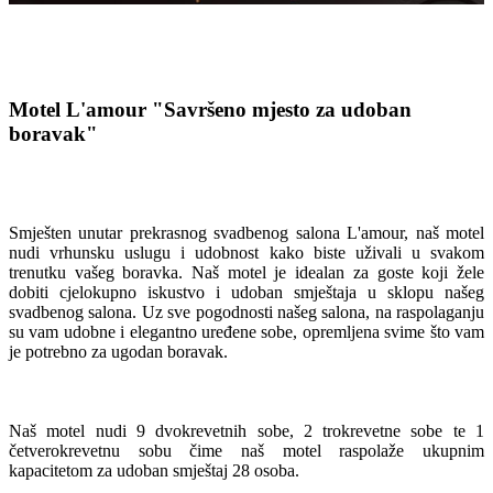
Motel L'amour
"Savršeno mjesto za udoban
boravak"
Smješten unutar prekrasnog svadbenog salona L'amour, naš motel
nudi vrhunsku uslugu i udobnost kako biste uživali u svakom
trenutku vašeg boravka. Naš motel je idealan za goste koji žele
dobiti cjelokupno iskustvo i udoban smještaja u sklopu našeg
svadbenog salona. Uz sve pogodnosti našeg salona, na raspolaganju
su vam udobne i elegantno uređene sobe, opremljena svime što vam
je potrebno za ugodan boravak.
Naš motel nudi 9 dvokrevetnih sobe, 2 trokrevetne sobe te 1
četverokrevetnu sobu čime naš motel raspolaže ukupnim
kapacitetom za udoban smještaj 28 osoba.