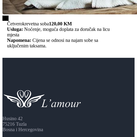
1/4
Četverokrevetna soba
120,00 KM
Usluga:
Noćenje, moguća doplata za doručak na licu
mjesta
Napomena:
Cijena se odnosi na najam sobe sa
uključenim taksama.
Husino 42
75216 Tuzla
Bosna i Hercegovina