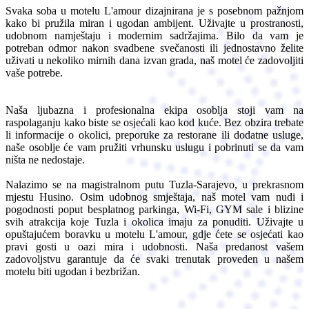
Svaka soba u motelu L'amour dizajnirana je s posebnom pažnjom
kako bi pružila miran i ugodan ambijent. Uživajte u prostranosti,
udobnom namještaju i modernim sadržajima. Bilo da vam je
potreban odmor nakon svadbene svečanosti ili jednostavno želite
uživati u nekoliko mirnih dana izvan grada, naš motel će zadovoljiti
vaše potrebe.
Naša ljubazna i profesionalna ekipa osoblja stoji vam na
raspolaganju kako biste se osjećali kao kod kuće. Bez obzira trebate
li informacije o okolici, preporuke za restorane ili dodatne usluge,
naše osoblje će vam pružiti vrhunsku uslugu i pobrinuti se da vam
ništa ne nedostaje.
Nalazimo se na magistralnom putu Tuzla-Sarajevo, u prekrasnom
mjestu Husino. Osim udobnog smještaja, naš motel vam nudi i
pogodnosti poput besplatnog parkinga, Wi-Fi, GYM sale i blizine
svih atrakcija koje Tuzla i okolica imaju za ponuditi. Uživajte u
opuštajućem boravku u motelu L'amour, gdje ćete se osjećati kao
pravi gosti u oazi mira i udobnosti. Naša predanost vašem
zadovoljstvu garantuje da će svaki trenutak proveden u našem
motelu biti ugodan i bezbrižan.