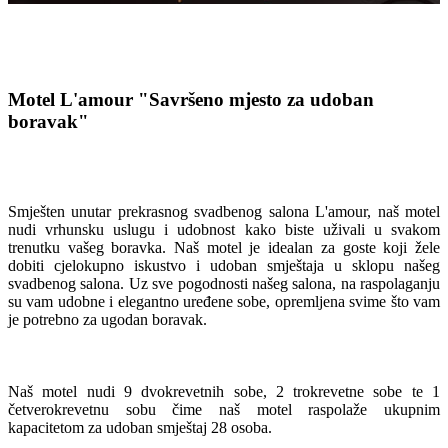
Motel L'amour
"Savršeno mjesto za udoban
boravak"
Smješten unutar prekrasnog svadbenog salona L'amour, naš motel
nudi vrhunsku uslugu i udobnost kako biste uživali u svakom
trenutku vašeg boravka. Naš motel je idealan za goste koji žele
dobiti cjelokupno iskustvo i udoban smještaja u sklopu našeg
svadbenog salona. Uz sve pogodnosti našeg salona, na raspolaganju
su vam udobne i elegantno uređene sobe, opremljena svime što vam
je potrebno za ugodan boravak.
Naš motel nudi 9 dvokrevetnih sobe, 2 trokrevetne sobe te 1
četverokrevetnu sobu čime naš motel raspolaže ukupnim
kapacitetom za udoban smještaj 28 osoba.