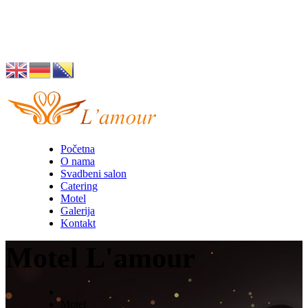
Husino 42, Tuzla
info@lamour.ba
Početna
O nama
Svadbeni salon
Catering
Motel
Galerija
Kontakt
Motel L'amour
Motel