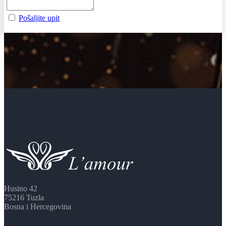
Pošaljite upit
Husino 42
75216 Tuzla
Bosna i Hercegovina