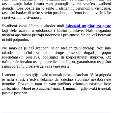
raspolaganju kako bismo vam pomogli stvoriti savršen svadbeni
događaj. Bez obzira na to želite li elegantnu ceremoniju vjenčanja,
raskošni banket ili nešto sasvim posebno, mi ćemo ispuniti vaše želje
i pretvoriti ih u stvarnost.
Svadbeni salon L'amour također nudi
luksuzni smještaj za goste
koji žele uživati u udobnosti i blizini proslave. Naši elegantno
uređeni apartmani pružaju udobnost i privatnost, što će vaš boravak
učiniti potpunim.
Ne samo da je naš svadbeni salon idealan za vjenčanja, već smo
također domaćini za razne druge posebne događaje poput
rođendanskih proslava, godišnjica ili korporativnih skupova. Uz
našu profesionalnu uslugu i predivan ambijent, garantiramo uspješnu
i nezaboravnu proslavu za vas i vaše goste.
L'amour je mjesto gdje svaki trenutak postaje čaroban. Vaša prigoda
je naša strast, i jedva čekamo da zajedno stvorimo nezaboravne
trenutke. Dozvolite nam da vam pružimo vrhunsko iskustvo koje
zaslužujete.
Motel & Svadbeni salon L'amour
- gdje svaki trenutak
postaje poseban.