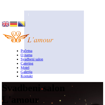
Husino 42, Tuzla
info@lamour.ba
Početna
O nama
Svadbeni salon
Catering
Motel
Galerija
Kontakt
Svadbeni salon
L'amour