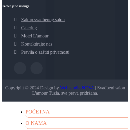
Izdvojene usluge
Zakup svadbenog salon
Catering
Motel L'amour
Kontaktirajte nas
Pravila o zaštiti privatnosti
Copyright © 2024 Design by
Web studio NESA
| Svadbeni salon
L'amour Tuzla, sva prava pridržana.
POČETNA
O NAMA