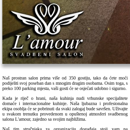
Naš prostran salon prima više od 350 gostiju, tako da ćete moći
podijeliti svoj poseban dan s mnogim dragim osobama. Osim toga, s
preko 100 parking mjesta, vaši gosti će se osjećati udobno i sigurno.
Kada je riječ o hrani, naša kuhinja nudi vrhunske specijalitete
domaće i internacionalne kuhinje. Naša ljubazna i profesionalna
ekipa osoblja će se pobrinuti da svaki zalogaj bude savršen. Uživajte
u svakom trenutku provedenom u opuštenoj atmosferi svadbenog
salona L'amour, zajedno sa svojim najbližima.
Naš tim stručnjaka za organizaciju događaja stoji vam na